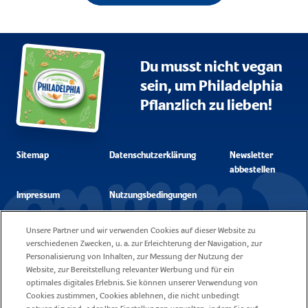
Du musst nicht vegan
sein, um Philadelphia
Pflanzlich zu lieben!
Sitemap
Datenschutzerklärung
Newsletter
abbestellen
Impressum
Nutzungsbedingungen
Unsere Partner und wir verwenden Cookies auf dieser Website zu
Unsere Cookie
Kontakt
verschiedenen Zwecken, u. a. zur Erleichterung der Navigation, zur
Policy
Personalisierung von Inhalten, zur Messung der Nutzung der
Website, zur Bereitstellung relevanter Werbung und für ein
Fragen
Karriere
optimales digitales Erlebnis. Sie können unserer Verwendung von
Cookies zustimmen, Cookies ablehnen, die nicht unbedingt