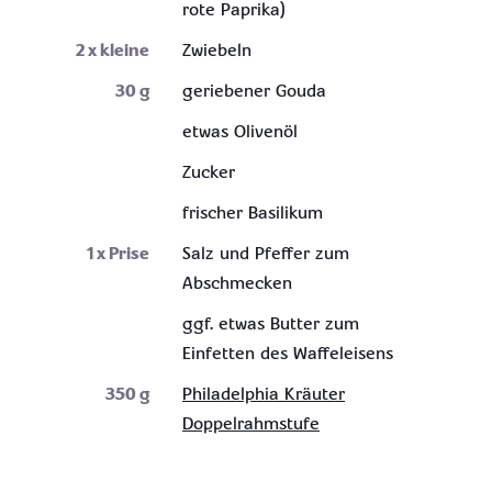
rote Paprika)
2
x kleine
Zwiebeln
30
g
geriebener Gouda
etwas Olivenöl
Zucker
frischer Basilikum
1
x Prise
Salz und Pfeffer zum
Abschmecken
ggf. etwas Butter zum
Einfetten des Waffeleisens
350
g
Philadelphia Kräuter
Doppelrahmstufe