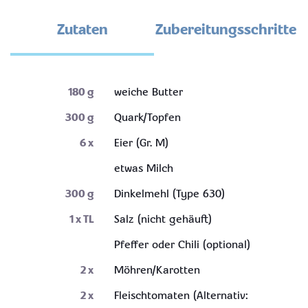
Zutaten
Zubereitungsschritte
180
g
weiche Butter
300
g
Quark/Topfen
6
x
Eier (Gr. M)
etwas Milch
300
g
Dinkelmehl (Type 630)
1
x TL
Salz (nicht gehäuft)
Pfeffer oder Chili (optional)
2
x
Möhren/Karotten
2
x
Fleischtomaten (Alternativ: