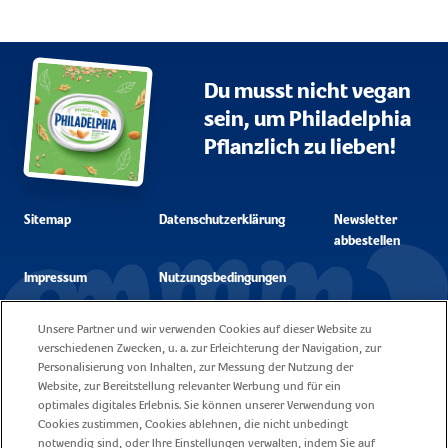
Du musst nicht vegan
sein, um Philadelphia
Pflanzlich zu lieben!
Sitemap
Datenschutzerklärung
Newsletter
abbestellen
Impressum
Nutzungsbedingungen
Unsere Partner und wir verwenden Cookies auf dieser Website zu
Unsere Cookie
Kontakt
verschiedenen Zwecken, u. a. zur Erleichterung der Navigation, zur
Policy
Personalisierung von Inhalten, zur Messung der Nutzung der
Website, zur Bereitstellung relevanter Werbung und für ein
Fragen
Karriere
optimales digitales Erlebnis. Sie können unserer Verwendung von
Cookies zustimmen, Cookies ablehnen, die nicht unbedingt
notwendig sind, oder Ihre Einstellungen verwalten, indem Sie auf