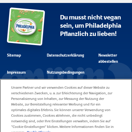
Du musst nicht vegan
sein, um Philadelphia
Pflanzlich zu lieben!
Sitemap
Datenschutzerklärung
Newsletter
abbestellen
Impressum
Nutzungsbedingungen
Unsere Partner und wir verwenden Cookies auf dieser Website zu
Unsere Cookie
Kontakt
verschiedenen Zwecken, u. a. zur Erleichterung der Navigation, zur
Policy
Personalisierung von Inhalten, zur Messung der Nutzung der
Website, zur Bereitstellung relevanter Werbung und für ein
Fragen
Karriere
optimales digitales Erlebnis. Sie können unserer Verwendung von
Cookies zustimmen, Cookies ablehnen, die nicht unbedingt
notwendig sind, oder Ihre Einstellungen verwalten, indem Sie auf
"Cookie-Einstellungen" klicken. Weitere Informationen finden Sie in