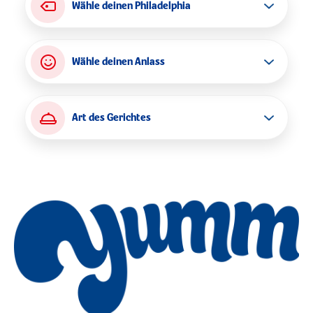
Wähle deinen Philadelphia
Wähle deinen Anlass
FETA & GURKE
Art des Gerichtes
COTTAGE CHEESE
FANTASTISCHES WEIHNACHTEN
KRÄUTER
GENIALER BRUNCH
TORTE & KUCHEN
MEERRETTICH
GRILL
DESSERT
SCHNITTLAUCH
ABENDESSEN FÜR ZWEI
SNACKS, DIPS & FINGERFOOD