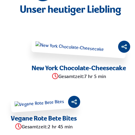
BALANCE
FRÜHSTÜCK FÜR UNTERWEGS
Unser heutiger Liebling
WARME GERICHTE
ZIEGENKÄSE & ROSMARIN
PARTY
BROTE, SANDWICHES & WRAPS
LIPTAUER
MITTAGESSEN AM SCHREIBTISCH
VEGAN
PFLANZLICH
PERFEKTES PICKNICK
New York Chocolate-Cheesecake
Gesamtzeit
:
7 hr 5 min
JALAPEÑO
SNACKS FÜR DIE PAUSE
RÄUCHERLACHS
LECKEREIEN FÜR DEN FILMEABEND
KLASSISCH
Vegane Rote Bete Bites
HERBST
Gesamtzeit
:
2 hr 45 min