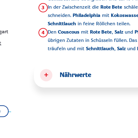
In der Zwischenzeit die
Rote Bete
schäle
3
schneiden.
Philadelphia
mit
Kokoswass
Schnittlauch
in feine Röllchen teilen.
gart
Den
Couscous
mit
Rote Bete
,
Salz
und
P
4
übrigen Zutaten in Schüsseln füllen. Da
t
träufeln und mit
Schnittlauch
,
Salz
und
+
Nährwerte
n