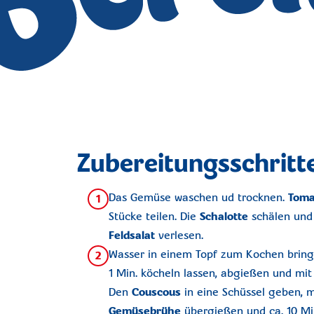
Zubereitungsschritt
Das Gemüse waschen ud trocknen.
Toma
1
Stücke teilen. Die
Schalotte
schälen und 
Feldsalat
verlesen.
Wasser in einem Topf zum Kochen brin
2
1 Min. köcheln lassen, abgießen und mit
Den
Couscous
in eine Schüssel geben, 
Gemüsebrühe
übergießen und ca. 10 Min