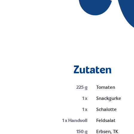
Zutaten
225
g
Tomaten
1
x
Snackgurke
1
x
Schalotte
1
x Handvoll
Feldsalat
150
g
Erbsen, TK