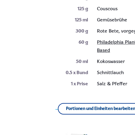
125
g
Couscous
125
ml
Gemüsebrühe
300
g
Rote Bete, vorge
60
g
Philadelphia Plan
Based
50
ml
Kokoswasser
0.5
x Bund
Schnittlauch
1
x Prise
Salz & Pfeffer
Portionen und Einheiten bearbeite