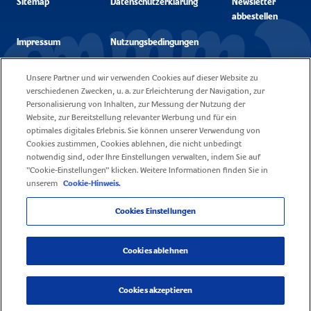
Sitemap
Datenschutzerklärung
Newsletter
abbestellen
Impressum
Nutzungsbedingungen
Unsere Partner und wir verwenden Cookies auf dieser Website zu
Unsere Cookie
Kontakt
verschiedenen Zwecken, u. a. zur Erleichterung der Navigation, zur
Policy
Personalisierung von Inhalten, zur Messung der Nutzung der
Website, zur Bereitstellung relevanter Werbung und für ein
Fragen
Karriere
optimales digitales Erlebnis. Sie können unserer Verwendung von
Cookies zustimmen, Cookies ablehnen, die nicht unbedingt
notwendig sind, oder Ihre Einstellungen verwalten, indem Sie auf
"Cookie-Einstellungen" klicken. Weitere Informationen finden Sie in
unserem
Cookie-Hinweis.
Cookies Einstellungen
© 2026 Mondelez Deutschland Services GmbH & Co. KG / Mondelez Europe
Services GmbH Zweigniederlassung Österreich - Alle Rechte vorbehalten
Cookies ablehnen
Cookies akzeptieren