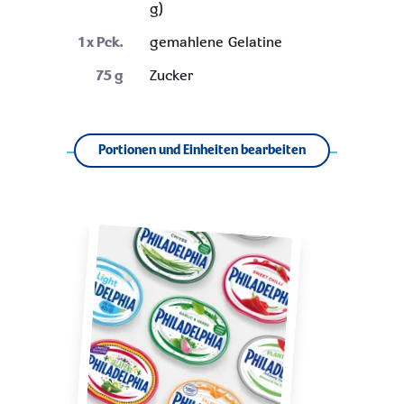
g)
1
x Pck.
gemahlene Gelatine
75
g
Zucker
Portionen und Einheiten bearbeiten