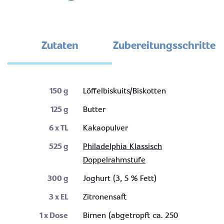
Zutaten
Zubereitungsschritte
150
g
Löffelbiskuits/Biskotten
125
g
Butter
6
x TL
Kakaopulver
525
g
Philadelphia Klassisch
Doppelrahmstufe
300
g
Joghurt (3, 5 % Fett)
3
x EL
Zitronensaft
1
x Dose
Birnen (abgetropft ca. 250