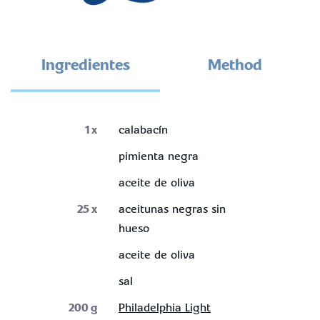
Ingredientes
Method
1
x
calabacín
pimienta negra
aceite de oliva
25
x
aceitunas negras sin
hueso
aceite de oliva
sal
200
g
Philadelphia Light