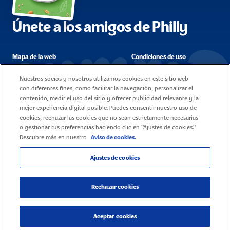
Únete a los amigos de Philly
Mapa de la web
Condiciones de uso
Preguntas frecuentes
Contáctanos
Nuestros socios y nosotros utilizamos cookies en este sitio web
con diferentes fines, como facilitar la navegación, personalizar el
Política de cookies
Empleo
contenido, medir el uso del sitio y ofrecer publicidad relevante y la
mejor experiencia digital posible. Puedes consentir nuestro uso de
Aviso de privacidad
cookies, rechazar las cookies que no sean estrictamente necesarias
o gestionar tus preferencias haciendo clic en "Ajustes de cookies."
Descubre más en nuestro
Aviso de cookies.
Ajustes de cookies
© 2025 España Services, S.L.U. - Todos los derechos reservados
Rechazar cookies
Aceptar cookies