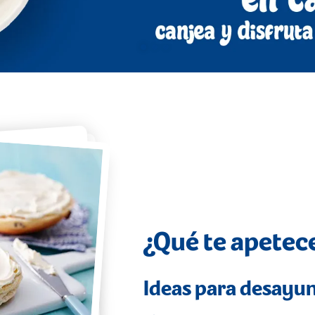
1
2
3
¿Qué te apetec
Ideas para desayu