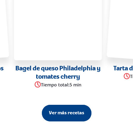
os
Bagel de queso Philadelphia y
Tarta d
tomates cherry
T
Tiempo total
:
5 min
Ver más recetas