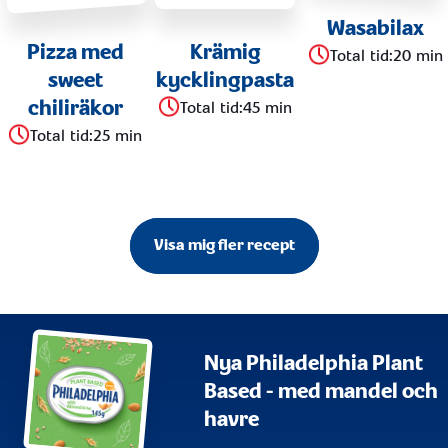
Wasabilax
Pizza med
Krämig
Total tid
:
20 min
sweet
kycklingpasta
chiliräkor
Total tid
:
45 min
Total tid
:
25 min
Visa mig fler recept
Nya Philadelphia Plant
Based - med mandel och
havre