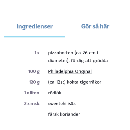
Ingredienser
Gör så här
1
x
pizzabotten (ca 26 cm i
diameter), färdig att grädda
100
g
Philadelphia Original
120
g
(ca 12st) kokta tigerräkor
1
x liten
rödlök
2
x msk
sweetchilisås
färsk koriander