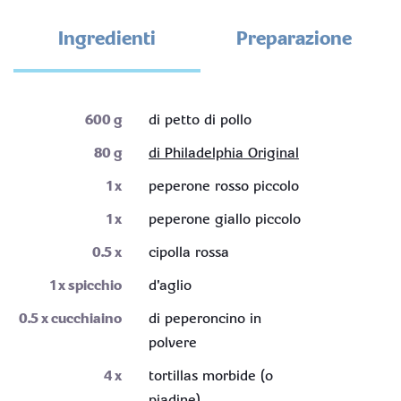
Ingredienti
Preparazione
600
g
di petto di pollo
80
g
di Philadelphia Original
1
x
peperone rosso piccolo
1
x
peperone giallo piccolo
0.5
x
cipolla rossa
1
x spicchio
d'aglio
0.5
x cucchiaino
di peperoncino in
polvere
4
x
tortillas morbide (o
piadine)