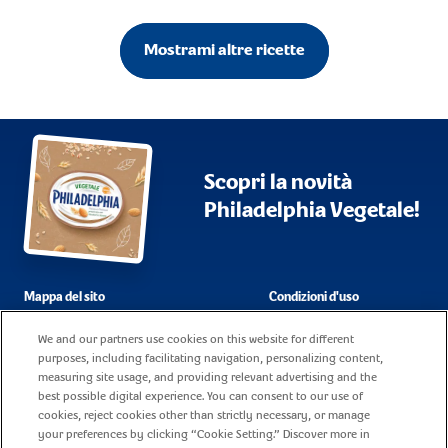
Mostrami altre ricette
Scopri la novità
Philadelphia Vegetale!
Mappa del sito
Condizioni d'uso
Domande frequenti
Dati societari
We and our partners use cookies on this website for different
purposes, including facilitating navigation, personalizing content,
Cookie policy
Contatti
measuring site usage, and providing relevant advertising and the
best possible digital experience. You can consent to our use of
Informativa sulla privacy
Lavora con noi
cookies, reject cookies other than strictly necessary, or manage
your preferences by clicking “Cookie Setting.” Discover more in