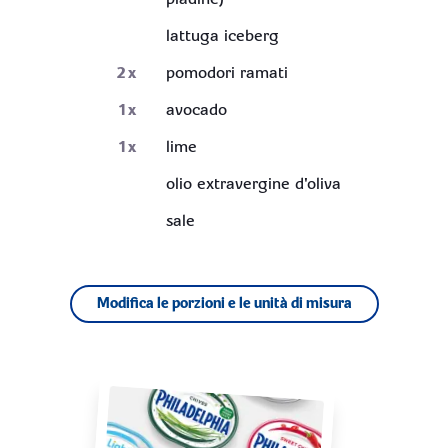
lattuga iceberg
2
x
pomodori ramati
1
x
avocado
1
x
lime
olio extravergine d'oliva
sale
Modifica le porzioni e le unità di misura