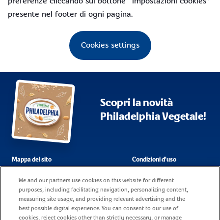
preferenze cliccando sul bottone “Impostazioni cookies”
presente nel footer di ogni pagina.
Cookies settings
Scopri la novità
Philadelphia Vegetale!
Mappa del sito
Condizioni d'uso
Domande frequenti
Dati societari
We and our partners use cookies on this website for different
purposes, including facilitating navigation, personalizing content,
Cookie policy
Contatti
measuring site usage, and providing relevant advertising and the
best possible digital experience. You can consent to our use of
Informativa sulla privacy
Lavora con noi
cookies, reject cookies other than strictly necessary, or manage