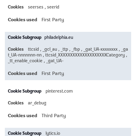
seerses
,
seerid
First Party
philadelphia.eu
ttcsid
,
_gcl_au
,
_ttp
,
_fbp
,
_gat_UA-xxxxxxxx
,
_ga
t_UA-nnnnnnn-nn
,
ttcsid_XXXXXXXXXXXXXXXXXXXXCategory
,
_tt_enable_cookie
,
_gat_UA-
First Party
pinterest.com
ar_debug
Third Party
lytics.io