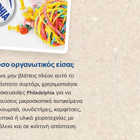
σο οργανωτικός είσαι;
 να μην βλέπεις πλέον αυτό το
άστατο συρτάρι, χρησιμοποίησε
σκευασίες Philadelphia για να
εύσεις μικροσκοπικά αντικείμενα
κουμπιά, συνδετήρες, καρφίτσες,
στικά ή υλικά χειροτεχνίας με
λεια και σε κοντινή απόσταση.