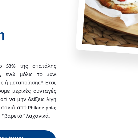
η
το 53% της σπατάλης
ά, ενώ μόλις το 30%
 ή μεταποίησης*. Έτσι,
ουμε μερικές συνταγές
ατί να μην δείξεις λίγη
αλιά από Philadelphia;
 "βαρετά" λαχανικά.