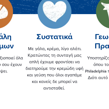
άλη
Συστατικά
Γεω
ίμων
Πρα
Με γάλα, κρέμα, λίγο αλάτι.
Κρατώντας τη συνταγή μας
αξιοποιεί όλα
Υποστηρίζο
απλή έχουμε φροντίσει να
υ σου έχουν
όπου το
διατηρούμε την κρεμώδη υφή
ψει.
Philadelphia
και γεύση που όλοι αγαπάμε
Διότι αυτό
και κανείς δε μπορεί να
αντισταθεί.