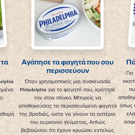
 τα
Αγάπησε τα φαγητά που σου
Πό
περισσεύουν
Για
ακατ
elphia
Όταν χρησιμοποιείς μια συσκευασία
συ
πημένα
Philadelphia για το φαγητό σου, κράτησέ
αποθηκ
α:
την στον πάγκο. Μπορείς να
όπως 
αποθηκεύσεις τα περισσευόμενα φαγητά
ελα
καθαρή
της βραδιάς, ώστε να γίνουν τα αστέρια
ασφά
του αυριανού γεύματος. Απλώς
βεβαιώσου ότι έχουν κρυώσει εντελώς