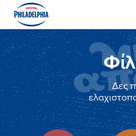
Φίλ
Δες 
ελαχιστοπ