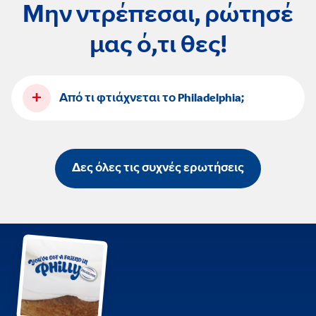
Μην ντρέπεσαι, ρώτησέ
μας ό,τι θες!
+
Από τι φτιάχνεται το Philadelphia;
Δες όλες τις συχνές ερωτήσεις