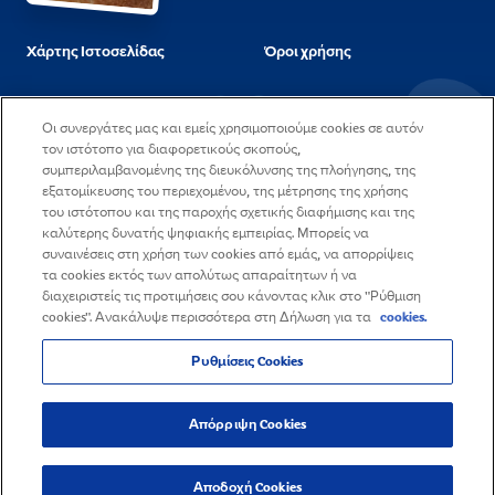
Χάρτης Ιστοσελίδας
Όροι χρήσης
Ερωτήσεις & Απαντήσεις
Στοιχεία εταιρείας και
Οι συνεργάτες μας και εμείς χρησιμοποιούμε cookies σε αυτόν
διεύθυνση
τον ιστότοπο για διαφορετικούς σκοπούς,
συμπεριλαμβανομένης της διευκόλυνσης της πλοήγησης, της
Η πολιτική μας για τα
Επικοινωνήστε μαζί μας
εξατομίκευσης του περιεχομένου, της μέτρησης της χρήσης
Cookies
του ιστότοπου και της παροχής σχετικής διαφήμισης και της
καλύτερης δυνατής ψηφιακής εμπειρίας. Μπορείς να
Δήλωση Απορρήτου
Θέσεις εργασίας
συναινέσεις στη χρήση των cookies από εμάς, να απορρίψεις
τα cookies εκτός των απολύτως απαραίτητων ή να
διαχειριστείς τις προτιμήσεις σου κάνοντας κλικ στο "Ρύθμιση
cookies". Ανακάλυψε περισσότερα στη Δήλωση για τα
cookies.
Ρυθμίσεις Cookies
© 2025 Mondelez Eλλάς ΑΕ - Με την επιφύλαξη παντός δικαιώματος
Απόρριψη Cookies
Αποδοχή Cookies