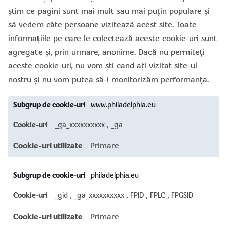
știm ce pagini sunt mai mult sau mai puțin populare și
să vedem câte persoane vizitează acest site. Toate
informațiile pe care le colectează aceste cookie-uri sunt
agregate și, prin urmare, anonime. Dacă nu permiteţi
aceste cookie-uri, nu vom ști cand ați vizitat site-ul
nostru și nu vom putea să-i monitorizăm performanța.
Cookie-
www.philadelphia.eu
uri
de
_ga_xxxxxxxxxx
,
_ga
performanță
Primare
philadelphia.eu
_gid
,
_ga_xxxxxxxxxx
,
FPID
,
FPLC
,
FPGSID
Primare