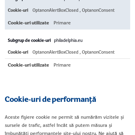
urile
strict
OptanonAlertBoxClosed
,
OptanonConsent
necesare
Primare
philadelphia.eu
OptanonAlertBoxClosed
,
OptanonConsent
Primare
Cookie-uri de performanță
Aceste fişiere cookie ne permit să numărăm vizitele și
sursele de trafic, astfel încât să putem măsura și
îmbunătăți performanțele site-ului nostru. Ne ajută să