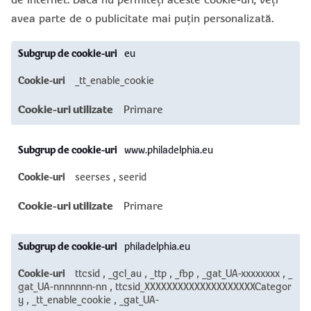
de internet. Dacă nu permiteți aceste cookie-uri, veți
avea parte de o publicitate mai puțin personalizată.
Cookie-
eu
uri
de
_tt_enable_cookie
direcționare
Primare
www.philadelphia.eu
seerses
,
seerid
Primare
philadelphia.eu
ttcsid
,
_gcl_au
,
_ttp
,
_fbp
,
_gat_UA-xxxxxxxx
,
_
gat_UA-nnnnnnn-nn
,
ttcsid_XXXXXXXXXXXXXXXXXXXXCategor
y
,
_tt_enable_cookie
,
_gat_UA-