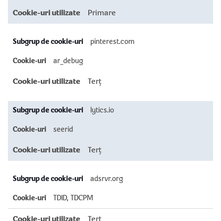
Primare
pinterest.com
ar_debug
Terț
lytics.io
seerid
Terț
adsrvr.org
TDID, TDCPM
Terț