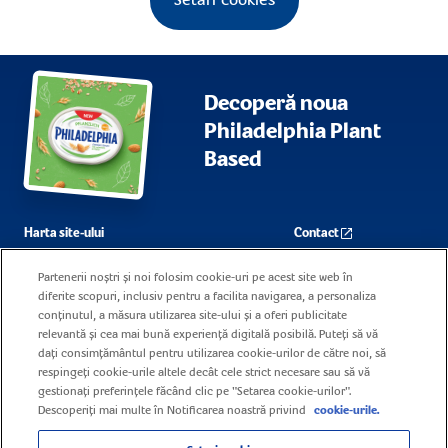
Setari cookies
Decoperă noua
Philadelphia Plant
Based
Harta site-ului
Contact
Întrebări adresate frecvent
Carieră
Partenerii noștri și noi folosim cookie-uri pe acest site web în
diferite scopuri, inclusiv pentru a facilita navigarea, a personaliza
Politica de cookie-uri
conținutul, a măsura utilizarea site-ului și a oferi publicitate
relevantă și cea mai bună experiență digitală posibilă. Puteți să vă
Termeni de utilizare
dați consimțământul pentru utilizarea cookie-urilor de către noi, să
respingeți cookie-urile altele decât cele strict necesare sau să vă
gestionați preferințele făcând clic pe "Setarea cookie-urilor".
Descoperiți mai multe în Notificarea noastră privind
cookie-urile.