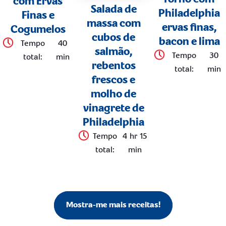
com Ervas
Salada de
Philadelphia
Finas e
massa com
ervas finas,
Cogumelos
cubos de
bacon e lima
Tempo
40
salmão,
Tempo
30
total
:
min
rebentos
total
:
min
frescos e
molho de
vinagrete de
Philadelphia
Tempo
4 hr 15
total
:
min
Mostra-me mais receitas!