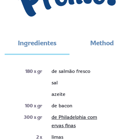
Ingredientes
Method
180
x gr
de salmão fresco
sal
azeite
100
x gr
de bacon
300
x gr
de Philadelphia com
ervas finas
2
x
limas