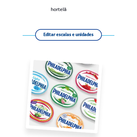
hortelã
Editar escalas e unidades