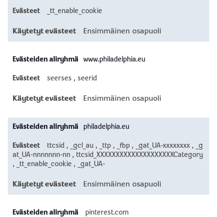
_tt_enable_cookie
Ensimmäinen osapuoli
www.philadelphia.eu
seerses
,
seerid
Ensimmäinen osapuoli
philadelphia.eu
ttcsid
,
_gcl_au
,
_ttp
,
_fbp
,
_gat_UA-xxxxxxxx
,
_g
at_UA-nnnnnnn-nn
,
ttcsid_XXXXXXXXXXXXXXXXXXXXCategory
,
_tt_enable_cookie
,
_gat_UA-
Ensimmäinen osapuoli
pinterest.com