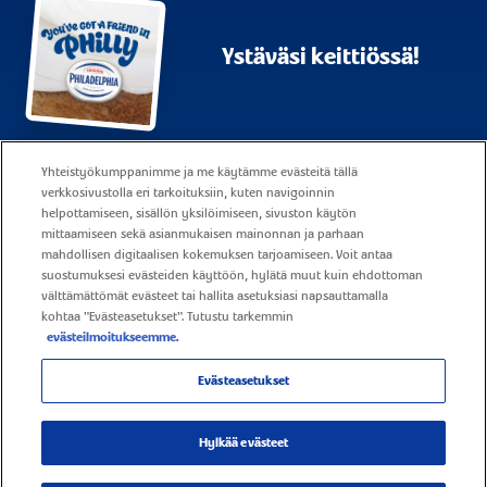
Ystäväsi keittiössä!
Sivukartta
Käyttöehdot
Yhteistyökumppanimme ja me käytämme evästeitä tällä
verkkosivustolla eri tarkoituksiin, kuten navigoinnin
UKK
Yritysraportointi
helpottamiseen, sisällön yksilöimiseen, sivuston käytön
mittaamiseen sekä asianmukaisen mainonnan ja parhaan
Evästekäytäntö
Ota yhteyttä
mahdollisen digitaalisen kokemuksen tarjoamiseen. Voit antaa
suostumuksesi evästeiden käyttöön, hylätä muut kuin ehdottoman
Tietosuoja
Työpaikat
välttämättömät evästeet tai hallita asetuksiasi napsauttamalla
kohtaa "Evästeasetukset". Tutustu tarkemmin
evästeilmoitukseemme.
Evästeasetukset
© 2025 Mondelez United Kingdom – Kaikki oikeudet pidätetään.
Hylkää evästeet