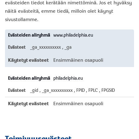
evästeiden tiedot kerätään nimettöminä. Jos et hyväksy
näitä evästeitä, emme tiedä, milloin olet käynyt
sivustollamme.
Suorituskykyevästeet
www.philadelphia.eu
_ga_xxxxxxxxxx
,
_ga
Ensimmäinen osapuoli
philadelphia.eu
_gid
,
_ga_xxxxxxxxxx
,
FPID
,
FPLC
,
FPGSID
Ensimmäinen osapuoli