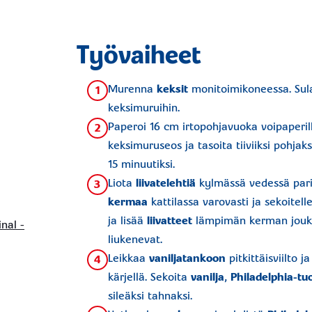
Työvaiheet
Murenna
keksit
monitoimikoneessa. Su
1
ä
keksimuruihin.
Paperoi 16 cm irtopohjavuoka voipaperi
2
keksimuruseos ja tasoita tiiviiksi pohjaksi
15 minuutiksi.
Liota
liivatelehtiä
kylmässä vedessä pari
3
kermaa
kattilassa varovasti ja sekoitellen
ja lisää
liivatteet
lämpimän kerman joukko
inal -
liukenevat.
Leikkaa
vaniljatankoon
pitkittäisviilto 
4
kärjellä. Sekoita
vanilja
,
Philadelphia-tu
sileäksi tahnaksi.