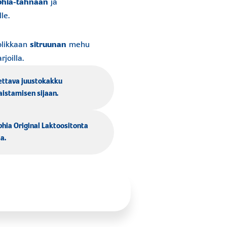
phia-tahnaan
ja
le.
olikkaan
sitruunan
mehu
joilla.
ettava juustokakku
istamisen sijaan.
phia Original Laktoositonta
la.