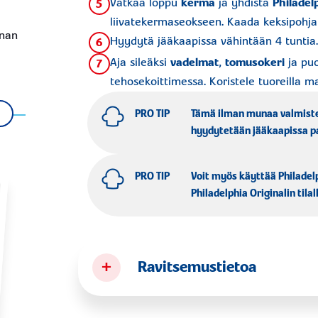
Vatkaa loppu
kerma
ja yhdistä
Philadel
5
liivatekermaseokseen. Kaada keksipohjal
unan
Hyydytä jääkaapissa vähintään 4 tuntia.
6
Aja sileäksi
vadelmat
,
tomusokeri
ja pu
7
tehosekoittimessa. Koristele tuoreilla mar
PRO TIP
Tämä ilman munaa valmist
hyydytetään jääkaapissa pa
PRO TIP
Voit myös käyttää Philadel
Philadelphia Originalin tilal
+
Ravitsemustietoa