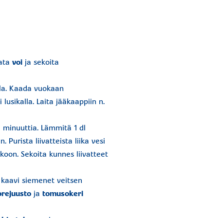
lata
voi
ja sekoita
lla. Kaada vuokaan
 lusikalla. Laita jääkaappiin n.
 minuuttia. Lämmitä 1 dl
. Purista liivatteista liika vesi
on. Sekoita kunnes liivatteet
ja kaavi siemenet veitsen
orejuusto
ja
tomusokeri