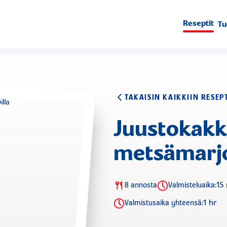
Reseptit
Tu
TAKAISIN KAIKKIIN RESEP
Juustokak
metsämarjo
15
8 annosta
Valmisteluaika:
1 hr
Valmistusaika yhteensä: