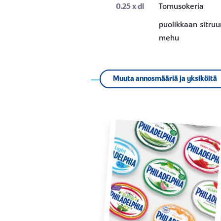
0.25
x dl
Tomusokeria
puolikkaan sitru
mehu
Muuta annosmääriä ja yksiköitä