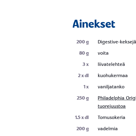
Ainekset
200
g
Digestive-keksej
80
g
voita
3
x
liivatelehteä
2
x dl
kuohukermaa
1
x
vaniljatanko
250
g
Philadelphia Orig
tuorejuustoa
1.5
x dl
Tomusokeria
200
g
vadelmia