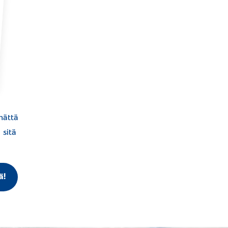
mättä
 sitä
ä!