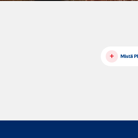
+
Mistä P