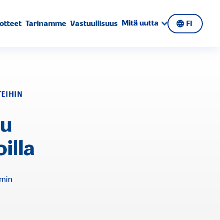
Mitä uutta
otteet
Tarinamme
Vastuullisuus
FI
TEIHIN
ku
illa
 min