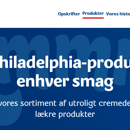
Produkter
Opskrifter
Vores histo
Philadelphia-produ
enhver smag
vores sortiment af utroligt cremed
lækre produkter