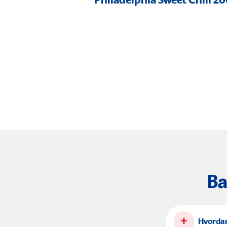
Philadelphia Sweet Chili 2
Ba
+
Hvordan