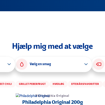
Hjælp mig med at vælge
Vælg en smag
EET CHILI
GRILLET PEBERFRUGT
HVIDLØG
EFTERÅRSFAVORITTER
Philadelphia Original
Philadelphia Original 200g