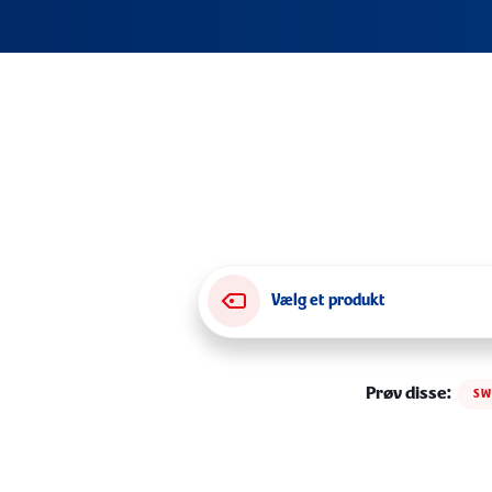
Vælg et produkt
Prøv disse
SW