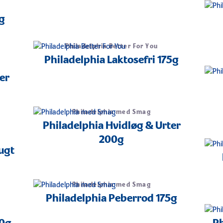
g
Philadelphia Better For You
Philadelphia Laktosefri 175g
er
Philadelphia med Smag
Philadelphia Hvidløg & Urter
200g
ugt
Philadelphia med Smag
Philadelphia Peberrod 175g