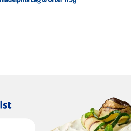
iladelphia Løg & Urter 175g
lst