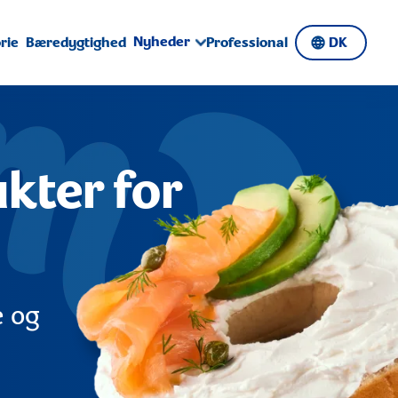
Nyheder
rie
Bæredygtighed
Professional
DK
kter for
e og