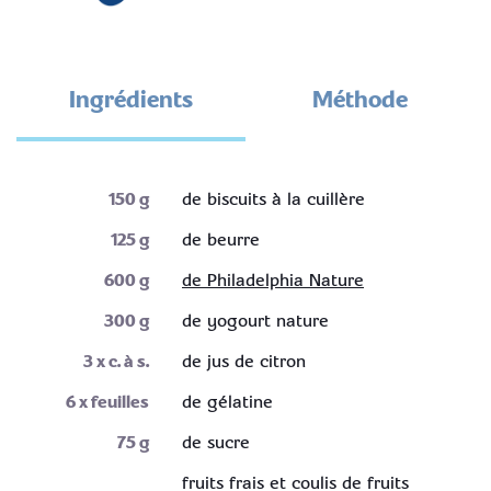
Ingrédients
Méthode
150
g
de biscuits à la cuillère
125
g
de beurre
600
g
de Philadelphia Nature
300
g
de yogourt nature
3
x c. à s.
de jus de citron
6
x feuilles
de gélatine
75
g
de sucre
fruits frais et coulis de fruits