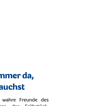
immer da,
rauchst
s wahre Freunde des