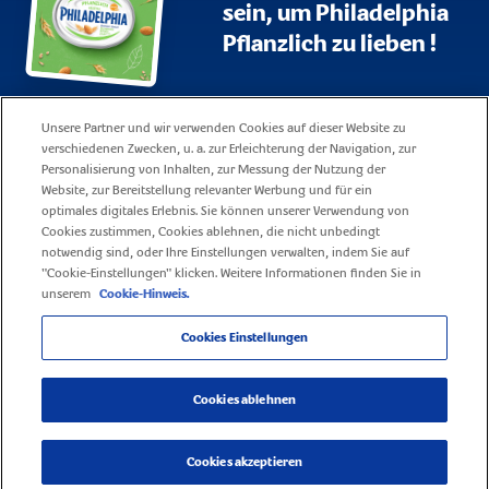
sein, um Philadelphia
Pflanzlich zu lieben !
Sitemap
Datenschutzerklärung
Unsere Partner und wir verwenden Cookies auf dieser Website zu
verschiedenen Zwecken, u. a. zur Erleichterung der Navigation, zur
Impressum
Nutzungsbedingungen
Personalisierung von Inhalten, zur Messung der Nutzung der
Website, zur Bereitstellung relevanter Werbung und für ein
Unsere Cookie Policy
Kontakt
optimales digitales Erlebnis. Sie können unserer Verwendung von
Cookies zustimmen, Cookies ablehnen, die nicht unbedingt
Fragen
Karriere
notwendig sind, oder Ihre Einstellungen verwalten, indem Sie auf
"Cookie-Einstellungen" klicken. Weitere Informationen finden Sie in
unserem
Cookie-Hinweis.
Cookies Einstellungen
© 2026 Mondelez Schweiz – Alle Rechte vorbehalten
Cookies ablehnen
Cookies akzeptieren