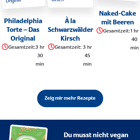
Naked-Cake
Philadelphia
À la
mit Beeren
Torte – Das
Schwarzwälder
Gesamtzeit
:
1 hr
Original
Kirsch
40
Gesamtzeit
:
3 hr
Gesamtzeit
:
3 hr
min
30
45
min
min
Zeig mir mehr Rezepte
Du musst nicht vegan