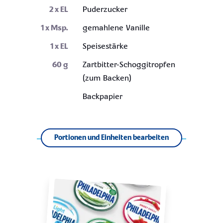
2
x EL
Puderzucker
1
x Msp.
gemahlene Vanille
1
x EL
Speisestärke
60
g
Zartbitter-Schoggitropfen
(zum Backen)
Backpapier
Portionen und Einheiten bearbeiten