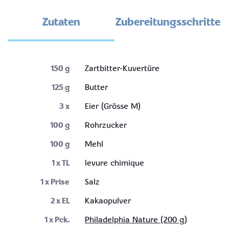
Zutaten
Zubereitungsschritte
150
g
Zartbitter-Kuvertüre
125
g
Butter
3
x
Eier (Grösse M)
100
g
Rohrzucker
100
g
Mehl
1
x TL
levure chimique
1
x Prise
Salz
2
x EL
Kakaopulver
1
x Pck.
Philadelphia Nature (200 g)