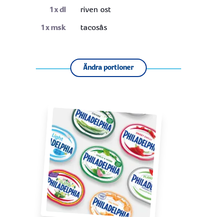
1
x dl
riven ost
1
x msk
tacosås
Ändra portioner