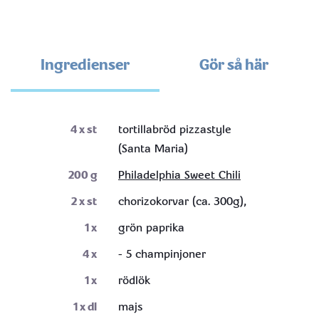
Ingredienser
Gör så här
4
x st
tortillabröd pizzastyle
(Santa Maria)
200
g
Philadelphia Sweet Chili
2
x st
chorizokorvar (ca. 300g),
1
x
grön paprika
4
x
- 5 champinjoner
1
x
rödlök
1
x dl
majs