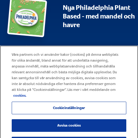
Nya Philadelphia Plant
Based - med mandel och
havre
Webbplatskarta
Användningsvillkor
Våra partners och vi använder kakor (cookies) på denna webbplats
Visa alla vanliga frågor och svar
Företagsrapportering
för olika ändamål, bland annat för att underlätta navigering,
anpassa innehåll, mäta webbplatsanvändning och tillhandahålla
Policy för cookies
Kontakt
relevant annonsinnehåll och bästa möjliga digitala upplevelse. Du
kan samtycka till vår användning av cookies, avvisa cookies som
Sekretesspolicy
Karriär
inte är absolut nödvändiga eller hantera dina preferenser genom
att klicka på "Cookieinställningar". Läs mer i vårt meddelande om
cookies.
Cookieinställningar
© 2025 Mondelez United Kingdom –Alla rättigheter förbehållna
Avvisa cookies