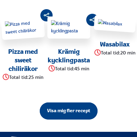
Wasabilax
Pizza med
Krämig
Total tid
:
20 min
sweet
kycklingpasta
chiliräkor
Total tid
:
45 min
Total tid
:
25 min
Visa mig fler recept