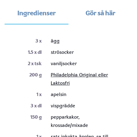
Ingredienser
Gör så här
3
x
ägg
1.5
x dl
strösocker
2
x tsk
vaniljsocker
200
g
Philadelphia Original eller
Laktosfri
1
x
apelsin
3
x dl
vispgrädde
150
g
pepparkakor,
krossade/mixade
1
x
sats inkokta äpplen, se till