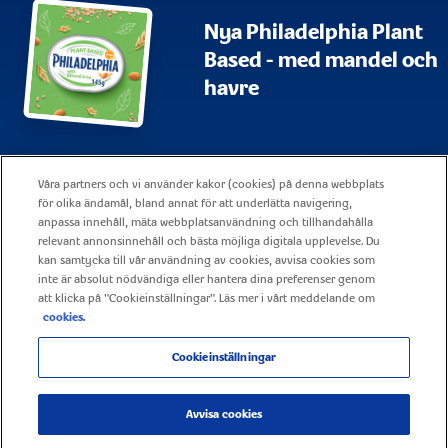
Nya Philadelphia Plant
Based - med mandel och
havre
Webbplatskarta
Användningsvillkor
Våra partners och vi använder kakor (cookies) på denna webbplats
Visa alla vanliga frågor och svar
Företagsrapportering
för olika ändamål, bland annat för att underlätta navigering,
anpassa innehåll, mäta webbplatsanvändning och tillhandahålla
Policy för cookies
Kontakt
relevant annonsinnehåll och bästa möjliga digitala upplevelse. Du
kan samtycka till vår användning av cookies, avvisa cookies som
Sekretesspolicy
Karriär
inte är absolut nödvändiga eller hantera dina preferenser genom
att klicka på "Cookieinställningar". Läs mer i vårt meddelande om
cookies.
Cookieinställningar
© 2025 Mondelez United Kingdom –Alla rättigheter förbehållna
Avvisa cookies