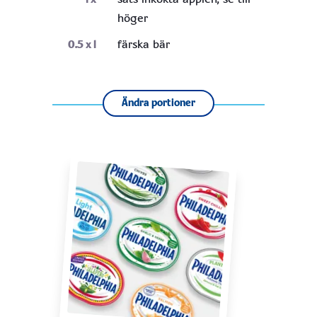
höger
0.5
x l
färska bär
Ändra portioner