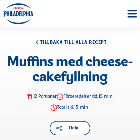
TILLBAKA TILL ALLA RECEPT
Muffins med cheese­
cake­fyllning
15 min
12 Portioner
Förberedelser tid:
15 min
Total tid:
Dela