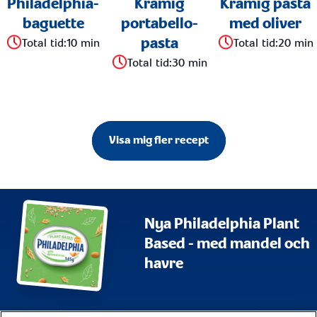
Philadelphia-
Krämig
Krämig pasta
baguette
portabello-
med oliver
pasta
Total tid
:
10 min
Total tid
:
20 min
Total tid
:
30 min
Visa mig fler recept
Nya Philadelphia Plant
Based - med mandel och
havre
Webbplatskarta
Användningsvillkor