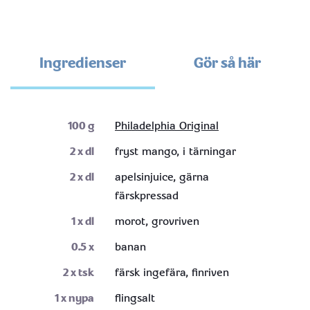
Ingredienser
Gör så här
100
g
Philadelphia Original
2
x dl
fryst mango, i tärningar
2
x dl
apelsinjuice, gärna
färskpressad
1
x dl
morot, grovriven
0.5
x
banan
2
x tsk
färsk ingefära, finriven
1
x nypa
flingsalt