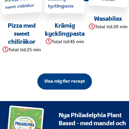
Wasabilax
Pizza med
Krämig
Total tid
:
20 min
sweet
kycklingpasta
chiliräkor
Total tid
:
45 min
Total tid
:
25 min
Visa mig fler recept
Nya Philadelphia Plant
Based - med mandel och