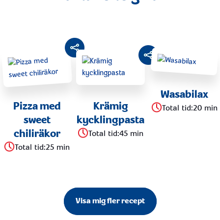
Wasabilax
Pizza med
Krämig
Total tid
:
20 min
sweet
kycklingpasta
chiliräkor
Total tid
:
45 min
Total tid
:
25 min
Visa mig fler recept