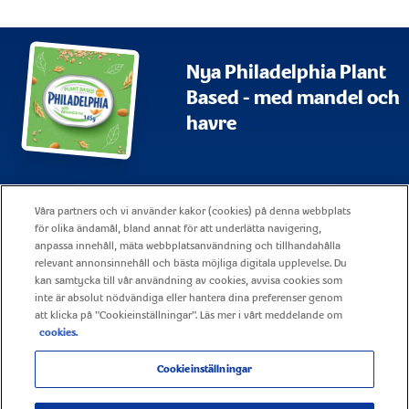
Nya Philadelphia Plant
Based - med mandel och
havre
Webbplatskarta
Användningsvillkor
Våra partners och vi använder kakor (cookies) på denna webbplats
Visa alla vanliga frågor och svar
Företagsrapportering
för olika ändamål, bland annat för att underlätta navigering,
anpassa innehåll, mäta webbplatsanvändning och tillhandahålla
Policy för cookies
Kontakt
relevant annonsinnehåll och bästa möjliga digitala upplevelse. Du
kan samtycka till vår användning av cookies, avvisa cookies som
Sekretesspolicy
Karriär
inte är absolut nödvändiga eller hantera dina preferenser genom
att klicka på "Cookieinställningar". Läs mer i vårt meddelande om
cookies.
Cookieinställningar
© 2025 Mondelez United Kingdom –Alla rättigheter förbehållna