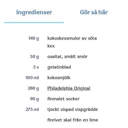
Ingredienser
Gör så här
140
g
kokoskexsmulor av söta
kex
50
g
osaltat, smält smör
5
x
gelatinblad
100
ml
kokosmjölk
280
g
Philadelphia Original
90
g
finmalet socker
275
ml
tjockt vispad vispgrädde
finrivet skal från en lime