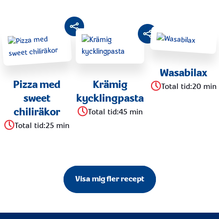
Wasabilax
Pizza med
Krämig
Total tid
:
20 min
sweet
kycklingpasta
chiliräkor
Total tid
:
45 min
Total tid
:
25 min
Visa mig fler recept