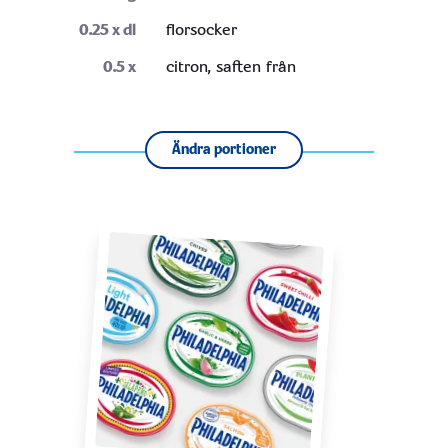
0.25
x dl
florsocker
0.5
x
citron, saften från
Ändra portioner