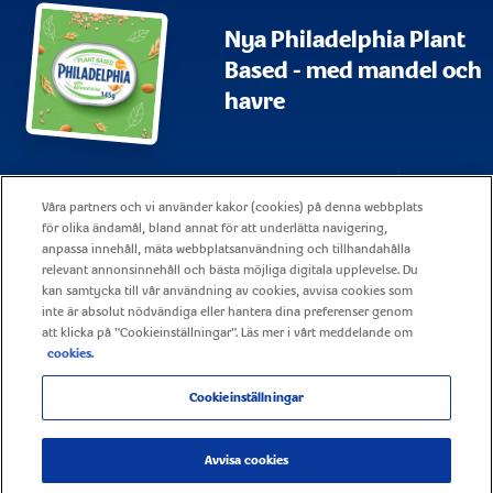
Nya Philadelphia Plant
Based - med mandel och
havre
Webbplatskarta
Användningsvillkor
Våra partners och vi använder kakor (cookies) på denna webbplats
Visa alla vanliga frågor och svar
Företagsrapportering
för olika ändamål, bland annat för att underlätta navigering,
anpassa innehåll, mäta webbplatsanvändning och tillhandahålla
Policy för cookies
Kontakt
relevant annonsinnehåll och bästa möjliga digitala upplevelse. Du
kan samtycka till vår användning av cookies, avvisa cookies som
Sekretesspolicy
Karriär
inte är absolut nödvändiga eller hantera dina preferenser genom
att klicka på "Cookieinställningar". Läs mer i vårt meddelande om
cookies.
Cookieinställningar
© 2025 Mondelez United Kingdom –Alla rättigheter förbehållna
Avvisa cookies