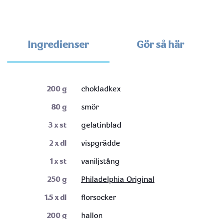
Ingredienser
Gör så här
200
g
chokladkex
80
g
smör
3
x st
gelatinblad
2
x dl
vispgrädde
1
x st
vaniljstång
250
g
Philadelphia Original
1.5
x dl
florsocker
200
g
hallon