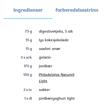
Ingredienser
forberedelsestrinn
75
g
digestivekjeks, 5 stk
15
g
lys kokesjokolade
15
g
usaltet smør
3
x ark
gelatin
175
g
jordbær
150
g
Philadelphia Naturell
Light
2
x ts
sukker
1
x dl
jordbæryoghurt light