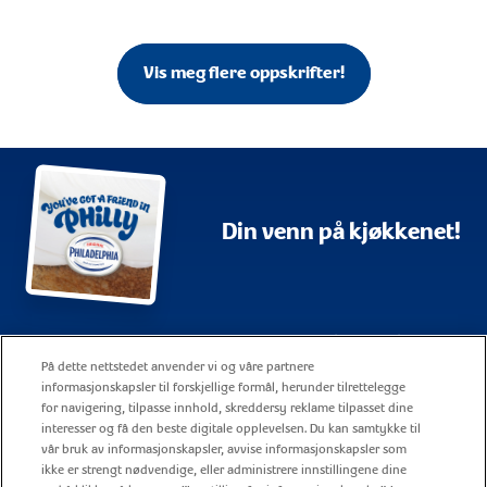
Vis meg flere oppskrifter!
Din venn på kjøkkenet!
Kart over siden
Vilkår for bruk
På dette nettstedet anvender vi og våre partnere
Oss
Selskapsrapportering
informasjonskapsler til forskjellige formål, herunder tilrettelegge
for navigering, tilpasse innhold, skreddersy reklame tilpasset dine
Retningslinjer for informasjonskapsler
Kontakt
interesser og få den beste digitale opplevelsen. Du kan samtykke til
vår bruk av informasjonskapsler, avvise informasjonskapsler som
Personvernerklæring
Karriere
ikke er strengt nødvendige, eller administrere innstillingene dine