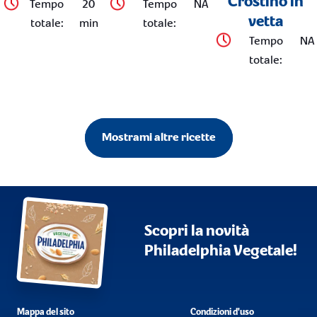
Crostino in
Tempo
20
Tempo
NA
vetta
totale
:
min
totale
:
Tempo
NA
totale
:
Mostrami altre ricette
Scopri la novità
Philadelphia Vegetale!
Mappa del sito
Condizioni d'uso