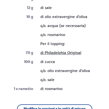
12
g
di sale
10
g
di olio extravergine d'oliva
q.b. acqua (se necessaria)
q.b. rosmarino
Per il topping:
70
g
di Philadelphia Original
100
g
di zucca
q.b. olio extravergine d'oliva
q.b. sale
1
x rametto
di rosmarino