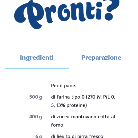
Ingredienti
Preparazione
Per il pane:
500
g
di farina tipo 0 (270 W, P/L 0,
5, 13% proteine)
400
g
di zucca mantovana cotta al
forno
6
g
di lievito di birra fresco