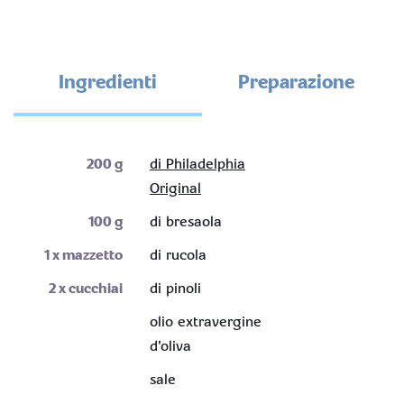
Ingredienti
Preparazione
200
g
di Philadelphia
Original
100
g
di bresaola
1
x mazzetto
di rucola
2
x cucchiai
di pinoli
olio extravergine
d'oliva
sale