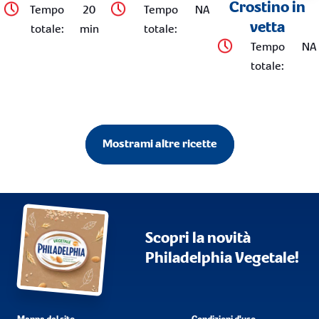
Crostino in
Tempo
20
Tempo
NA
vetta
totale
:
min
totale
:
Tempo
NA
totale
:
Mostrami altre ricette
Scopri la novità
Philadelphia Vegetale!