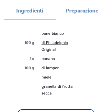
Ingredienti
Preparazione
pane bianco
100
g
di Philadelphia
Original
1
x
banana
100
g
di lamponi
miele
granella di frutta
secca