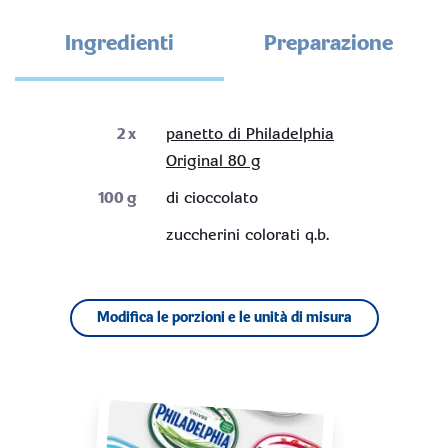
Ingredienti
Preparazione
2
x
panetto di Philadelphia
Original 80 g
100
g
di cioccolato
zuccherini colorati q.b.
Modifica le porzioni e le unità di misura