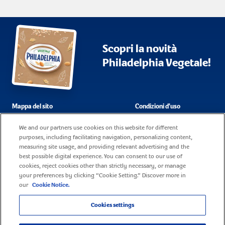
Scopri la novità
Philadelphia Vegetale!
Mappa del sito
Condizioni d'uso
Domande frequenti
Dati societari
We and our partners use cookies on this website for different
purposes, including facilitating navigation, personalizing content,
Cookie policy
Contatti
measuring site usage, and providing relevant advertising and the
best possible digital experience. You can consent to our use of
Informativa sulla privacy
Lavora con noi
cookies, reject cookies other than strictly necessary, or manage
your preferences by clicking “Cookie Setting.” Discover more in
our
Cookie Notice.
Cookies settings
® 2025 Mondelez Italia S.r.l. p. iva 11023000158 - Tutti I diritti riservati