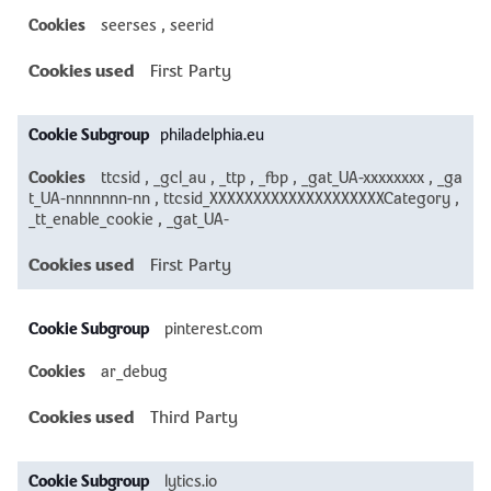
seerses
,
seerid
First Party
philadelphia.eu
ttcsid
,
_gcl_au
,
_ttp
,
_fbp
,
_gat_UA-xxxxxxxx
,
_ga
t_UA-nnnnnnn-nn
,
ttcsid_XXXXXXXXXXXXXXXXXXXXCategory
,
_tt_enable_cookie
,
_gat_UA-
First Party
pinterest.com
ar_debug
Third Party
lytics.io