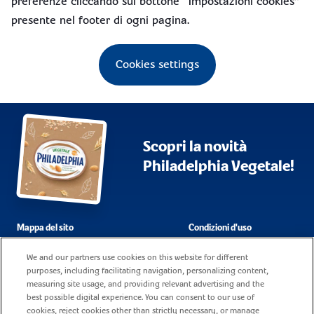
preferenze cliccando sul bottone “Impostazioni cookies”
presente nel footer di ogni pagina.
Cookies settings
Scopri la novità
Philadelphia Vegetale!
Mappa del sito
Condizioni d'uso
Domande frequenti
Dati societari
We and our partners use cookies on this website for different
purposes, including facilitating navigation, personalizing content,
Cookie policy
Contatti
measuring site usage, and providing relevant advertising and the
best possible digital experience. You can consent to our use of
Informativa sulla privacy
Lavora con noi
cookies, reject cookies other than strictly necessary, or manage