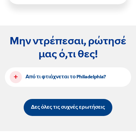
Μην ντρέπεσαι, ρώτησέ
μας ό,τι θες!
+
Από τι φτιάχνεται το Philadelphia?
Δες όλες τις συχνές ερωτήσεις