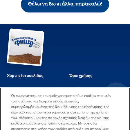
Θέλω να δω κι άλλα, παρακαλώ!
Χάρτης Ιστοσελίδας
Όροι χρήσης
Ερωτήσεις & Απαντήσεις
Στοιχεία εταιρείας και
Οι συνεργάτες μας και εμείς χρησιμοποιούμε cookies σε αυτόν
διεύθυνση
τον ιστότοπο για διαφορετικούς σκοπούς,
συμπεριλαμβανομένης της διευκόλυνσης της πλοήγησης, της
Η πολιτική μας για τα
Επικοινωνήστε μαζί μας
εξατομίκευσης του περιεχομένου, της μέτρησης της χρήσης
Cookies
του ιστότοπου και της παροχής σχετικής διαφήμισης και της
καλύτερης δυνατής ψηφιακής εμπειρίας. Μπορείς να
Δήλωση Απορρήτου
Θέσεις εργασίας
συναινέσεις στη χρήση των cookies από εμάς, να απορρίψεις