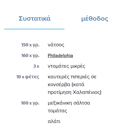
Συστατικά
μέθοδος
150
x γρ.
νάτσος
160
x γρ.
Philadelphia
3
x
ντομάτες μικρές
10
x φέτες
καυτερές πιπεριές σε
κονσέρβα (κατά
προτίμηση Χαλαπένιος)
100
x γρ.
μεξικάνικη σάλτσα
τομάτας
αλάτι