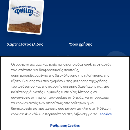
Χάρτης Ιστοσελίδας
Όροι χρήσης
Ερωτήσεις & Απαντήσεις
Στοιχεία εταιρείας και
Οι συνεργάτες μας και εμείς χρησιμοποιούμε cookies σε αυτόν
διεύθυνση
τον ιστότοπο για διαφορετικούς σκοπούς,
συμπεριλαμβανομένης της διευκόλυνσης της πλοήγησης, της
Η πολιτική μας για τα
Επικοινωνήστε μαζί μας
εξατομίκευσης του περιεχομένου, της μέτρησης της χρήσης
Cookies
του ιστότοπου και της παροχής σχετικής διαφήμισης και της
καλύτερης δυνατής ψηφιακής εμπειρίας. Μπορείς να
Δήλωση Απορρήτου
Θέσεις εργασίας
συναινέσεις στη χρήση των cookies από εμάς, να απορρίψεις
τα cookies εκτός των απολύτως απαραίτητων ή να
διαχειριστείς τις προτιμήσεις σου κάνοντας κλικ στο "Ρύθμιση
cookies". Ανακάλυψε περισσότερα στη Δήλωση για τα
cookies.
Ρυθμίσεις Cookies