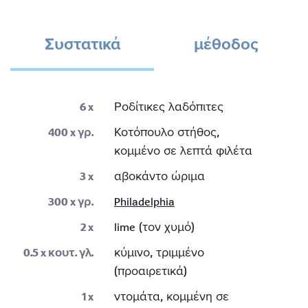
Συστατικά
μέθοδος
6
x
Ροδίτικες λαδόπιτες
400
x γρ.
Κοτόπουλο στήθος,
κομμένο σε λεπτά φιλέτα
3
x
αβοκάντο ώριμα
300
x γρ.
Philadelphia
2
x
lime (τον χυμό)
0.5
x κουτ. γλ.
κύμινο, τριμμένο
(προαιρετικά)
1
x
ντομάτα, κομμένη σε