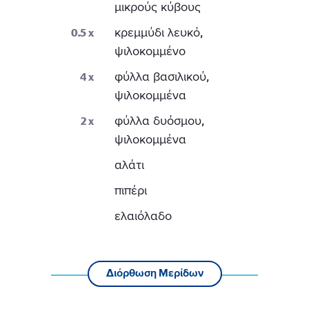
μικρούς κύβους
0.5
x
κρεμμύδι λευκό,
ψιλοκομμένο
4
x
φύλλα βασιλικού,
ψιλοκομμένα
2
x
φύλλα δυόσμου,
ψιλοκομμένα
αλάτι
πιπέρι
ελαιόλαδο
Διόρθωση Μερίδων