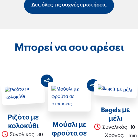
Δες όλες τις συχνές ερωτήσεις
Μπορεί να σου αρέσει
Bagels με
Ριζότο με
μέλι
Μούσλι με
κολοκύθι
Συνολικός
10
φρούτα σε
Συνολικός
30
Χρόνος
:
min