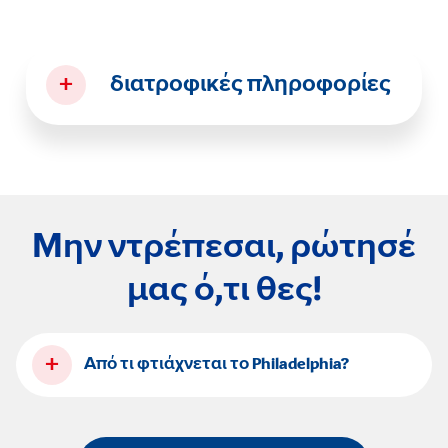
+
διατροφικές πληροφορίες
Μην ντρέπεσαι, ρώτησέ
μας ό,τι θες!
+
Από τι φτιάχνεται το Philadelphia?