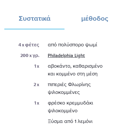
Συστατικά
μέθοδος
4
x φέτες
από πολύσπορο ψωμί
200
x γρ.
Philadelphia Light
1
x
αβοκάντο, καθαρισμένο
και κομμένο στη μέση
2
x
πιπεριές Φλωρίνης
ψιλοκομμένες
1
x
φρέσκο κρεμμυδάκι
ψιλοκομμένο
Ξύσμα από 1 λεμόνι