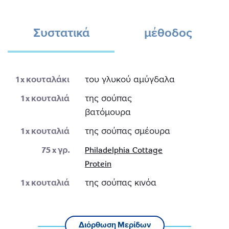
Συστατικά
μέθοδος
1
x κουταλάκι
του γλυκού αμύγδαλα
1
x κουταλιά
της σούπας
βατόμουρα
1
x κουταλιά
της σούπας σμέουρα
75
x γρ.
Philadelphia Cottage
Protein
1
x κουταλιά
της σούπας κινόα
Διόρθωση Μερίδων