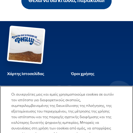
Θέλω να δω κι άλλα, παρακαλώ!
Χάρτης Ιστοσελίδας
Όροι χρήσης
Ερωτήσεις & Απαντήσεις
Στοιχεία εταιρείας και
Οι συνεργάτες μας και εμείς χρησιμοποιούμε cookies σε αυτόν
διεύθυνση
τον ιστότοπο για διαφορετικούς σκοπούς,
συμπεριλαμβανομένης της διευκόλυνσης της πλοήγησης, της
Η πολιτική μας για τα
Επικοινωνήστε μαζί μας
εξατομίκευσης του περιεχομένου, της μέτρησης της χρήσης
Cookies
του ιστότοπου και της παροχής σχετικής διαφήμισης και της
καλύτερης δυνατής ψηφιακής εμπειρίας. Μπορείς να
Δήλωση Απορρήτου
Θέσεις εργασίας
συναινέσεις στη χρήση των cookies από εμάς, να απορρίψεις