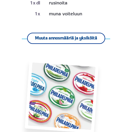
1
x dl
rusinoita
1
x
muna voiteluun
Muuta annosmääriä ja yksiköitä