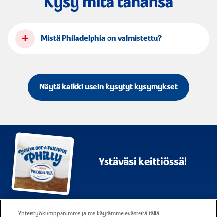
Kysy mitä tahansa
+
Mistä Philadelphia on valmistettu?
Näytä kaikki usein kysytyt kysymykset
Ystäväsi keittiössä!
Sivukartta
Käyttöehdot
Yhteistyökumppanimme ja me käytämme evästeitä tällä