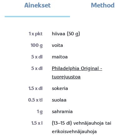
Ainekset
Method
1
x pkt
hiivaa (50 g)
100
g
voita
5
x dl
maitoa
5
x dl
Philadelphia Original -
tuorejuustoa
1.5
x dl
sokeria
0.5
x tl
suolaa
1
g
sahramia
1.5
x l
(13–15 dl) vehnäjauhoja tai
erikoisvehnäjauhoja