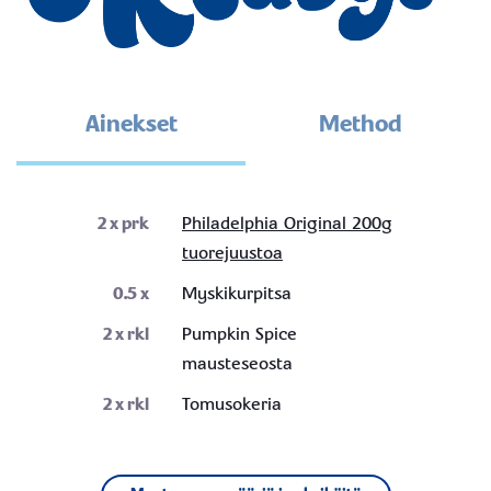
Ainekset
Method
2
x prk
Philadelphia Original 200g
tuorejuustoa
0.5
x
Myskikurpitsa
2
x rkl
Pumpkin Spice
mausteseosta
2
x rkl
Tomusokeria