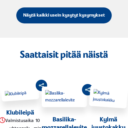
Näytä kaikki usein kysytyt kysymykset
Saattaisit pitää näistä
Klubileipä
Basilika-
Kylmä
Valmistusaika
10
mozzarellalevite
juustokakku