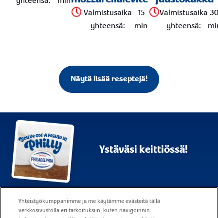
yhteensä
:
min
Valmistusaika
15
Valmistusaika
3
yhteensä
:
min
yhteensä
:
mi
Näytä lisää reseptejä!
Ystäväsi keittiössä!
Sivukartta
Käyttöehdot
Yhteistyökumppanimme ja me käytämme evästeitä tällä
verkkosivustolla eri tarkoituksiin, kuten navigoinnin
UKK
Yritysraportointi