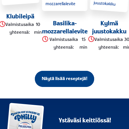
Klubileipä
Basilika-
Kylmä
Valmistusaika
10
mozzarellalevite
juustokakku
yhteensä
:
min
Valmistusaika
15
Valmistusaika
3
yhteensä
:
min
yhteensä
:
mi
Näytä lisää reseptejä!
Ystäväsi keittiössä!