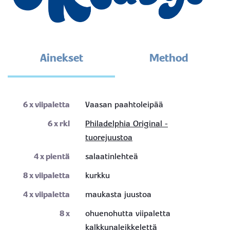
Ainekset
Method
6
x viipaletta
Vaasan paahtoleipää
6
x rkl
Philadelphia Original -
tuorejuustoa
4
x pientä
salaatinlehteä
8
x viipaletta
kurkku
4
x viipaletta
maukasta juustoa
8
x
ohuenohutta viipaletta
kalkkunaleikkelettä