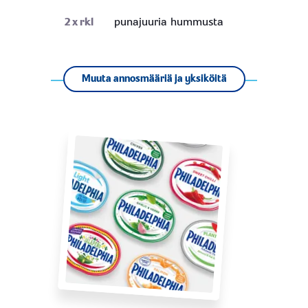
2
x rkl
punajuuria hummusta
Muuta annosmääriä ja yksiköitä