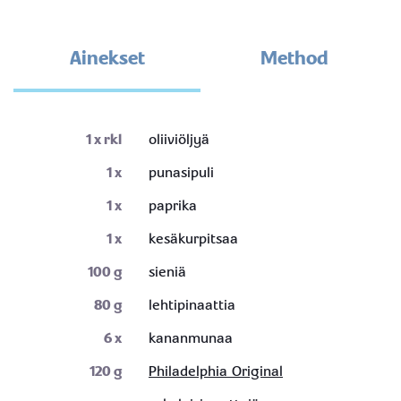
Ainekset
Method
1
x rkl
oliiviöljyä
1
x
punasipuli
1
x
paprika
1
x
kesäkurpitsaa
100
g
sieniä
80
g
lehtipinaattia
6
x
kananmunaa
120
g
Philadelphia Original