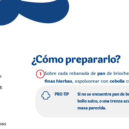
¿Cómo prepararlo?
Sobre cada rebanada de
pan
de brioche
1
e
finas hierbas
, espolvorear con
cebolla
c
de
PRO TIP
Si no se encuentra pan de br
bollo suizo, o una trenza az
masa parecida.
pas