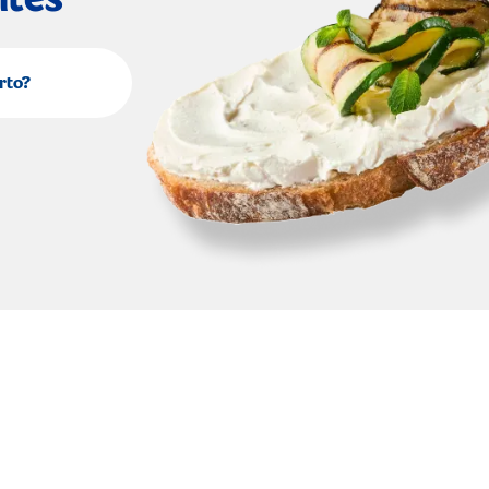
ntes
rto?