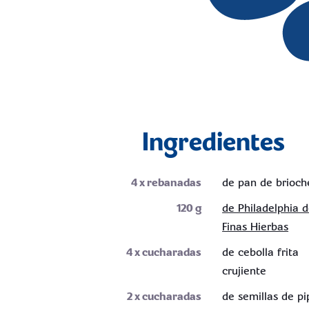
Ingredientes
4
x rebanadas
de pan de brioch
120
g
de Philadelphia 
Finas Hierbas
4
x cucharadas
de cebolla frita
crujiente
2
x cucharadas
de semillas de pi