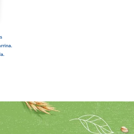
s
rrina.
a.