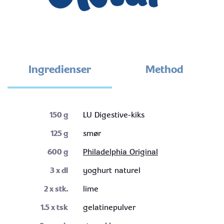
Ingredienser
Method
150
g
LU Digestive-kiks
125
g
smør
600
g
Philadelphia Original
3
x dl
yoghurt naturel
2
x stk.
lime
1.5
x tsk
gelatinepulver