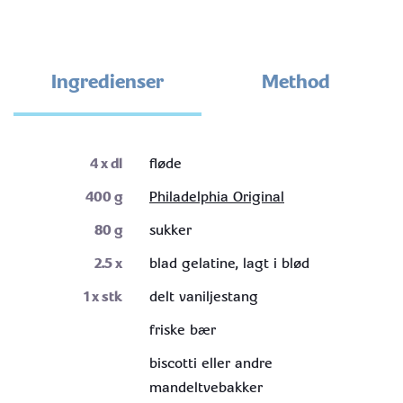
Ingredienser
Method
4
x dl
fløde
400
g
Philadelphia Original
80
g
sukker
2.5
x
blad gelatine, lagt i blød
1
x stk
delt vaniljestang
friske bær
biscotti eller andre
mandeltvebakker