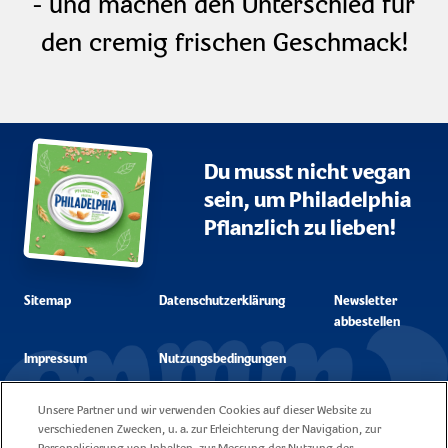
- und machen den Unterschied für
den cremig frischen Geschmack!
Du musst nicht vegan
sein, um Philadelphia
Pflanzlich zu lieben!
Sitemap
Datenschutzerklärung
Newsletter
abbestellen
Impressum
Nutzungsbedingungen
Unsere Partner und wir verwenden Cookies auf dieser Website zu
Unsere Cookie
Kontakt
verschiedenen Zwecken, u. a. zur Erleichterung der Navigation, zur
Policy