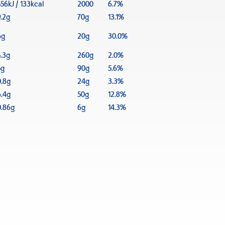
556kJ / 133kcal
2000
6.7%
9.2g
70g
13.1%
6g
20g
30.0%
5.3g
260g
2.0%
5g
90g
5.6%
0.8g
24g
3.3%
6.4g
50g
12.8%
0.86g
6g
14.3%