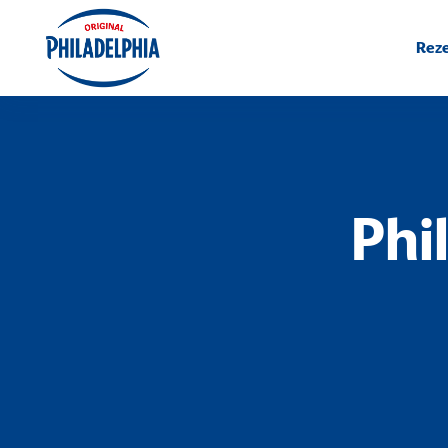
Rez
Phi