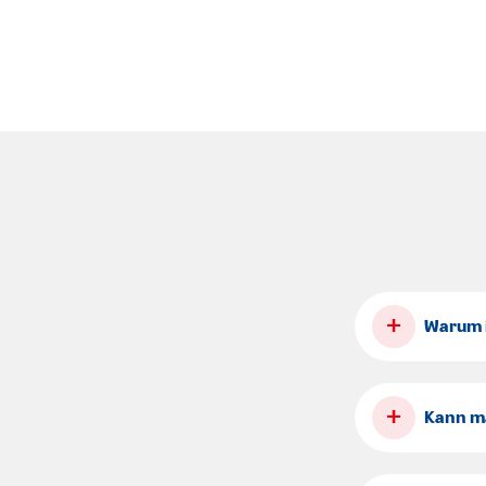
+
Warum i
+
Kann ma