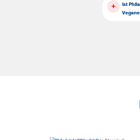
+
Ist Phil
Vegane