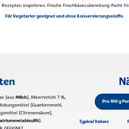
 Rezepten inspirieren. Frische Frischkäsezubereitung fischt fri
Für Vegetarier geeignet und ohne Konservierungsstoffe.
ten
N
se (aus
Milch
), Meerrettich 7 %,
Pro 100 g Po
dickungsmittel (Guarkernmehl,
gsmittel (Citronensäure),
atriummetabisulfit
).
Typical Values
R GEEIGNET.