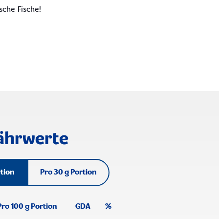
sche Fische!
ährwerte
rtion
Pro 30 g Portion
Pro 100 g Portion
GDA
%