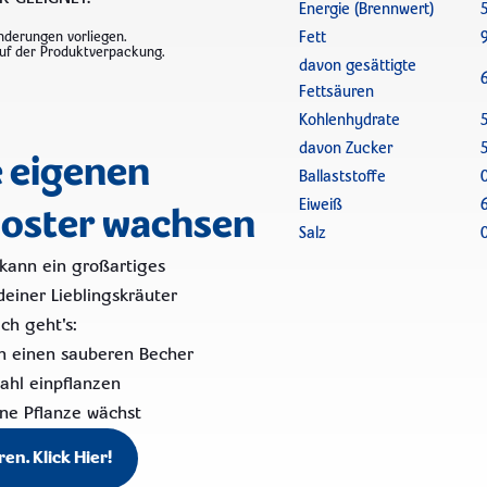
Energie (Brennwert)
nderungen vorliegen.
Fett
auf der Produktverpackung.
davon gesättigte
Fettsäuren
Kohlenhydrate
davon Zucker
e eigenen
Ballaststoffe
Eiweiß
oster wachsen
Salz
 kann ein großartiges
einer Lieblingskräuter
ach geht's:
in einen sauberen Becher
ahl einpflanzen
ine Pflanze wächst
ren. Klick Hier!