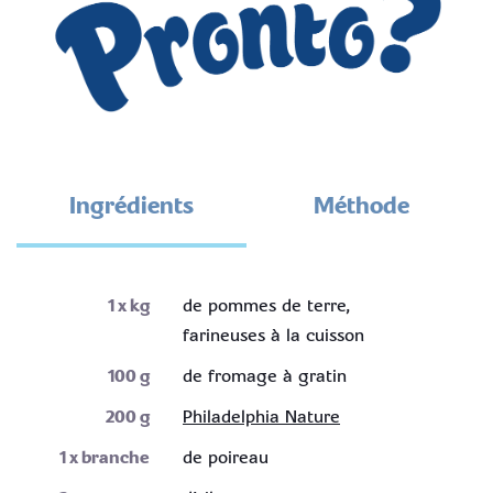
Ingrédients
Méthode
1
x kg
de pommes de terre,
farineuses à la cuisson
100
g
de fromage à gratin
200
g
Philadelphia Nature
1
x branche
de poireau