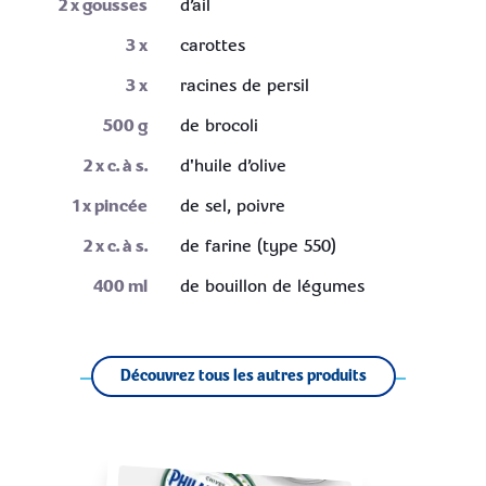
2
x gousses
d’ail
3
x
carottes
3
x
racines de persil
500
g
de brocoli
2
x c. à s.
d'huile d’olive
1
x pincée
de sel, poivre
2
x c. à s.
de farine (type 550)
400
ml
de bouillon de légumes
Découvrez tous les autres produits