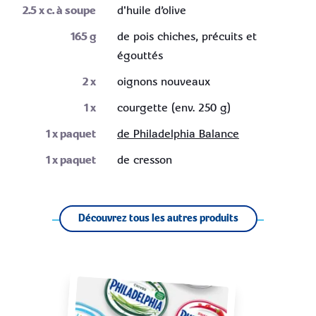
2.5
x c. à soupe
d'huile d’olive
165
g
de pois chiches, précuits et
égouttés
2
x
oignons nouveaux
1
x
courgette (env. 250 g)
1
x paquet
de Philadelphia Balance
1
x paquet
de cresson
Découvrez tous les autres produits