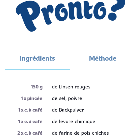
Ingrédients
Méthode
150
g
de Linsen rouges
1
x pincée
de sel, poivre
1
x c. à café
de Backpulver
1
x c. à café
de levure chimique
2
x c. à café
de farine de pois chiches